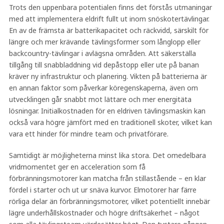
Trots den uppenbara potentialen finns det förstås utmaningar
med att implementera eldrift fullt ut inom snöskotertävlingar.
En av de främsta är batterikapacitet och räckvidd, särskilt för
längre och mer krävande tävlingsformer som långlopp eller
backcountry-tävlingar i avlägsna områden. Att säkerställa
tillgång till snabbladdning vid depåstopp eller ute på banan
kräver ny infrastruktur och planering. Vikten på batterierna är
en annan faktor som påverkar köregenskaperna, även om
utvecklingen går snabbt mot lättare och mer energitäta
lösningar. Initialkostnaden för en eldriven tävlingsmaskin kan
också vara högre jämfört med en traditionell skoter, vilket kan
vara ett hinder för mindre team och privatförare.
Samtidigt är möjligheterna minst lika stora. Det omedelbara
vridmomentet ger en acceleration som få
förbränningsmotorer kan matcha från stillastående – en klar
fördel i starter och ut ur snäva kurvor. Elmotorer har färre
rörliga delar än förbränningsmotorer, vilket potentiellt innebär
lägre underhållskostnader och högre driftsäkerhet – något