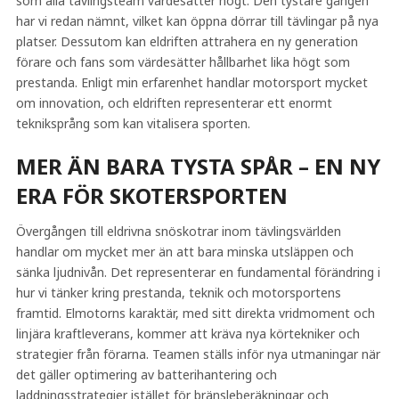
som alla tävlingsteam värdesätter högt. Den tystare gången
har vi redan nämnt, vilket kan öppna dörrar till tävlingar på nya
platser. Dessutom kan eldriften attrahera en ny generation
förare och fans som värdesätter hållbarhet lika högt som
prestanda. Enligt min erfarenhet handlar motorsport mycket
om innovation, och eldriften representerar ett enormt
tekniksprång som kan vitalisera sporten.
MER ÄN BARA TYSTA SPÅR – EN NY
ERA FÖR SKOTERSPORTEN
Övergången till eldrivna snöskotrar inom tävlingsvärlden
handlar om mycket mer än att bara minska utsläppen och
sänka ljudnivån. Det representerar en fundamental förändring i
hur vi tänker kring prestanda, teknik och motorsportens
framtid. Elmotorns karaktär, med sitt direkta vridmoment och
linjära kraftleverans, kommer att kräva nya körtekniker och
strategier från förarna. Teamen ställs inför nya utmaningar när
det gäller optimering av batterihantering och
laddningsstrategier istället för bränsleberäkningar och