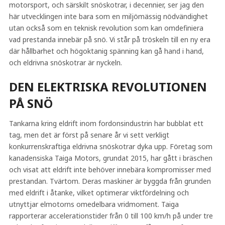
motorsport, och särskilt snöskotrar, i decennier, ser jag den
här utvecklingen inte bara som en miljömässig nödvändighet
utan också som en teknisk revolution som kan omdefiniera
vad prestanda innebär på snö. Vi står på tröskeln till en ny era
där hållbarhet och högoktanig spänning kan gå hand i hand,
och eldrivna snöskotrar är nyckeln.
DEN ELEKTRISKA REVOLUTIONEN
PÅ SNÖ
Tankarna kring eldrift inom fordonsindustrin har bubblat ett
tag, men det är först på senare år vi sett verkligt
konkurrenskraftiga eldrivna snöskotrar dyka upp. Företag som
kanadensiska Taiga Motors, grundat 2015, har gått i bräschen
och visat att eldrift inte behöver innebära kompromisser med
prestandan. Tvärtom. Deras maskiner är byggda från grunden
med eldrift i åtanke, vilket optimerar viktfördelning och
utnyttjar elmotorns omedelbara vridmoment. Taiga
rapporterar accelerationstider från 0 till 100 km/h på under tre