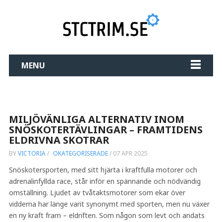
MENU
MILJÖVÄNLIGA ALTERNATIV INOM
SNÖSKOTERTÄVLINGAR – FRAMTIDENS
ELDRIVNA SKOTRAR
BY
VICTORIA
/
OKATEGORISERADE
/
07 APR 2025
Snöskotersporten, med sitt hjärta i kraftfulla motorer och
adrenalinfyllda race, står inför en spännande och nödvändig
omställning. Ljudet av tvåtaktsmotorer som ekar över
vidderna har länge varit synonymt med sporten, men nu växer
en ny kraft fram – eldriften. Som någon som levt och andats