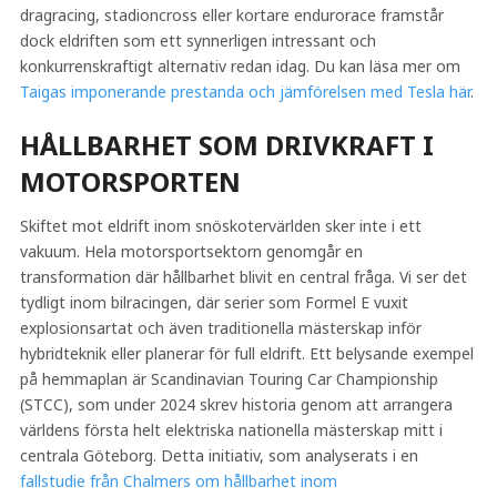
dragracing, stadioncross eller kortare endurorace framstår
dock eldriften som ett synnerligen intressant och
konkurrenskraftigt alternativ redan idag. Du kan läsa mer om
Taigas imponerande prestanda och jämförelsen med Tesla här
.
HÅLLBARHET SOM DRIVKRAFT I
MOTORSPORTEN
Skiftet mot eldrift inom snöskotervärlden sker inte i ett
vakuum. Hela motorsportsektorn genomgår en
transformation där hållbarhet blivit en central fråga. Vi ser det
tydligt inom bilracingen, där serier som Formel E vuxit
explosionsartat och även traditionella mästerskap inför
hybridteknik eller planerar för full eldrift. Ett belysande exempel
på hemmaplan är Scandinavian Touring Car Championship
(STCC), som under 2024 skrev historia genom att arrangera
världens första helt elektriska nationella mästerskap mitt i
centrala Göteborg. Detta initiativ, som analyserats i en
fallstudie från Chalmers om hållbarhet inom