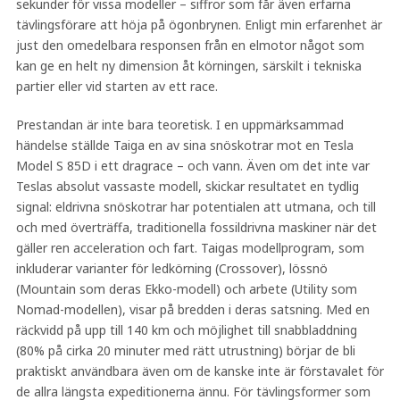
sekunder för vissa modeller – siffror som får även erfarna
tävlingsförare att höja på ögonbrynen. Enligt min erfarenhet är
just den omedelbara responsen från en elmotor något som
kan ge en helt ny dimension åt körningen, särskilt i tekniska
partier eller vid starten av ett race.
Prestandan är inte bara teoretisk. I en uppmärksammad
händelse ställde Taiga en av sina snöskotrar mot en Tesla
Model S 85D i ett dragrace – och vann. Även om det inte var
Teslas absolut vassaste modell, skickar resultatet en tydlig
signal: eldrivna snöskotrar har potentialen att utmana, och till
och med överträffa, traditionella fossildrivna maskiner när det
gäller ren acceleration och fart. Taigas modellprogram, som
inkluderar varianter för ledkörning (Crossover), lössnö
(Mountain som deras Ekko-modell) och arbete (Utility som
Nomad-modellen), visar på bredden i deras satsning. Med en
räckvidd på upp till 140 km och möjlighet till snabbladdning
(80% på cirka 20 minuter med rätt utrustning) börjar de bli
praktiskt användbara även om de kanske inte är förstavalet för
de allra längsta expeditionerna ännu. För tävlingsformer som