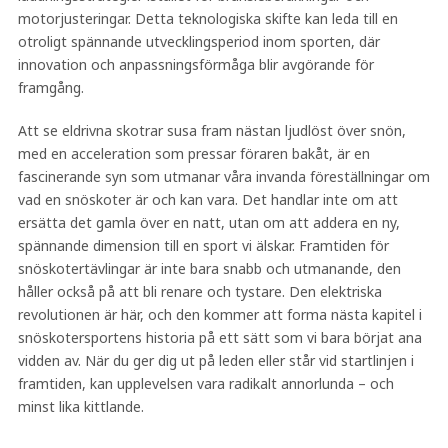
motorjusteringar. Detta teknologiska skifte kan leda till en
otroligt spännande utvecklingsperiod inom sporten, där
innovation och anpassningsförmåga blir avgörande för
framgång.
Att se eldrivna skotrar susa fram nästan ljudlöst över snön,
med en acceleration som pressar föraren bakåt, är en
fascinerande syn som utmanar våra invanda föreställningar om
vad en snöskoter är och kan vara. Det handlar inte om att
ersätta det gamla över en natt, utan om att addera en ny,
spännande dimension till en sport vi älskar. Framtiden för
snöskotertävlingar är inte bara snabb och utmanande, den
håller också på att bli renare och tystare. Den elektriska
revolutionen är här, och den kommer att forma nästa kapitel i
snöskotersportens historia på ett sätt som vi bara börjat ana
vidden av. När du ger dig ut på leden eller står vid startlinjen i
framtiden, kan upplevelsen vara radikalt annorlunda – och
minst lika kittlande.