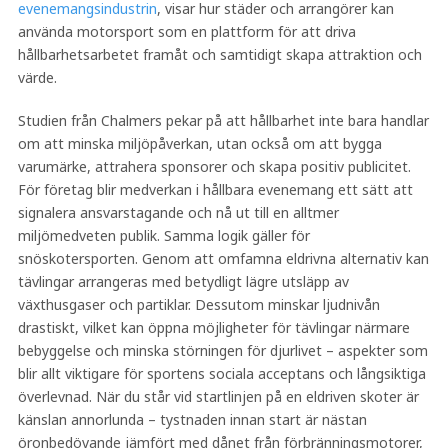
evenemangsindustrin
, visar hur städer och arrangörer kan
använda motorsport som en plattform för att driva
hållbarhetsarbetet framåt och samtidigt skapa attraktion och
värde.
Studien från Chalmers pekar på att hållbarhet inte bara handlar
om att minska miljöpåverkan, utan också om att bygga
varumärke, attrahera sponsorer och skapa positiv publicitet.
För företag blir medverkan i hållbara evenemang ett sätt att
signalera ansvarstagande och nå ut till en alltmer
miljömedveten publik. Samma logik gäller för
snöskotersporten. Genom att omfamna eldrivna alternativ kan
tävlingar arrangeras med betydligt lägre utsläpp av
växthusgaser och partiklar. Dessutom minskar ljudnivån
drastiskt, vilket kan öppna möjligheter för tävlingar närmare
bebyggelse och minska störningen för djurlivet – aspekter som
blir allt viktigare för sportens sociala acceptans och långsiktiga
överlevnad. När du står vid startlinjen på en eldriven skoter är
känslan annorlunda – tystnaden innan start är nästan
öronbedövande jämfört med dånet från förbränningsmotorer,