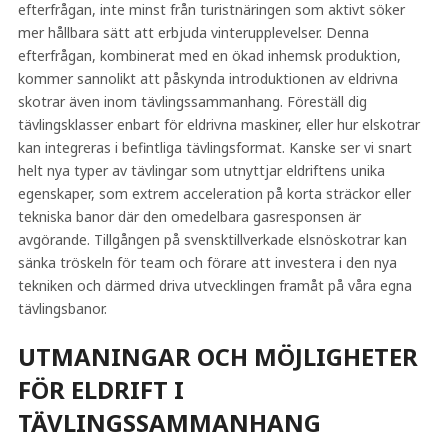
efterfrågan, inte minst från turistnäringen som aktivt söker
mer hållbara sätt att erbjuda vinterupplevelser. Denna
efterfrågan, kombinerat med en ökad inhemsk produktion,
kommer sannolikt att påskynda introduktionen av eldrivna
skotrar även inom tävlingssammanhang. Föreställ dig
tävlingsklasser enbart för eldrivna maskiner, eller hur elskotrar
kan integreras i befintliga tävlingsformat. Kanske ser vi snart
helt nya typer av tävlingar som utnyttjar eldriftens unika
egenskaper, som extrem acceleration på korta sträckor eller
tekniska banor där den omedelbara gasresponsen är
avgörande. Tillgången på svensktillverkade elsnöskotrar kan
sänka tröskeln för team och förare att investera i den nya
tekniken och därmed driva utvecklingen framåt på våra egna
tävlingsbanor.
UTMANINGAR OCH MÖJLIGHETER
FÖR ELDRIFT I
TÄVLINGSSAMMANHANG