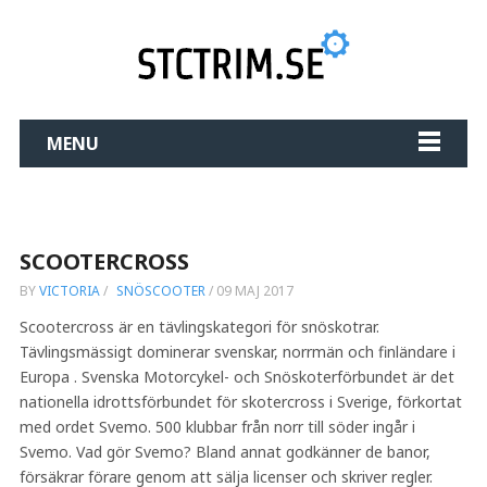
MENU
SCOOTERCROSS
BY
VICTORIA
/
SNÖSCOOTER
/
09 MAJ 2017
Scootercross är en tävlingskategori för snöskotrar.
Tävlingsmässigt dominerar svenskar, norrmän och finländare i
Europa . Svenska Motorcykel- och Snöskoterförbundet är det
nationella idrottsförbundet för skotercross i Sverige, förkortat
med ordet Svemo. 500 klubbar från norr till söder ingår i
Svemo. Vad gör Svemo? Bland annat godkänner de banor,
försäkrar förare genom att sälja licenser och skriver regler.