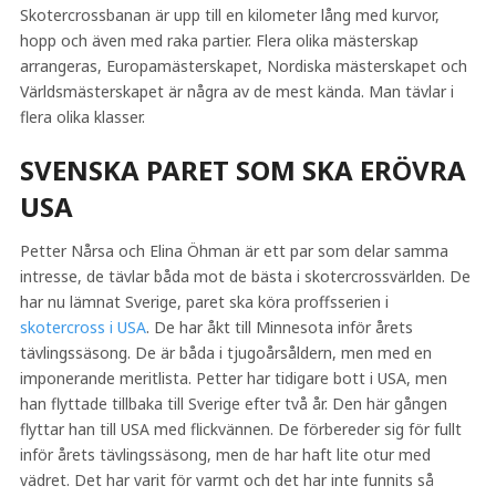
Skotercrossbanan är upp till en kilometer lång med kurvor,
hopp och även med raka partier. Flera olika mästerskap
arrangeras, Europamästerskapet, Nordiska mästerskapet och
Världsmästerskapet är några av de mest kända. Man tävlar i
flera olika klasser.
SVENSKA PARET SOM SKA ERÖVRA
USA
Petter Nårsa och Elina Öhman är ett par som delar samma
intresse, de tävlar båda mot de bästa i skotercrossvärlden. De
har nu lämnat Sverige, paret ska köra proffsserien i
skotercross i USA
. De har åkt till Minnesota inför årets
tävlingssäsong. De är båda i tjugoårsåldern, men med en
imponerande meritlista. Petter har tidigare bott i USA, men
han flyttade tillbaka till Sverige efter två år. Den här gången
flyttar han till USA med flickvännen. De förbereder sig för fullt
inför årets tävlingssäsong, men de har haft lite otur med
vädret. Det har varit för varmt och det har inte funnits så